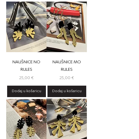
NAUŠNICE NO
NAUŠNICE MO
RULES
RULES
Cijena
Cijena
25,00 €
25,00 €
Dodaj u košaricu
Dodaj u košaricu