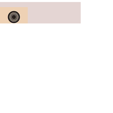
KONTAKT
Sorinele, Carera 4, 52210 Rovinj,
Hrvatska
hello@sorinele.com
KONTAKT
PRIVATNOST