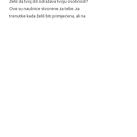
Želiš da tvoj stil odražava tvoju osobnost?
Ove su naušnice stvorene za tebe..za
trenutke kada želiš biti primijećena, ali na
sofisticiran i originalan način.
Savršeni su spoj elegancije i modernog
dizajna. Stvorene s pažnjom na svaki
detalj, lagane su i
udobne za nošenje. Idealne za cijeli dan.
Zlatno - crna kombinacija dodaje im
upečatljivost kojom ćeš podići svaki svoj
outfit, od
poslovnog do večernjeg. Jedinstvena
forma i boje čine ih idealnim detaljem za
tvoje svakodnevne
kombinacije.
Lagane, sofisticirane i jednostavno
upečatljive - savršen završni detalj za svaki
look.