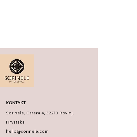
Model: Srce
Materijal: akrilno staklo, čelik komponente
Boje: Zlatno ogledalo, crna matt
Dimenzija: medium, visina cca 6 cm
Ispričaj i ti svoju priču, uz Sorinele
naušnice!
KONTAKT
Sorinele, Carera 4, 52210 Rovinj,
Hrvatska
hello@sorinele.com