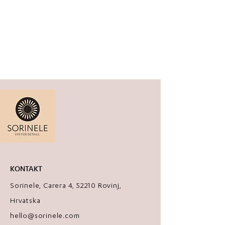
Model: Maslina
Materijal: akrilno staklo, čelik komponente
Boje: Zlatno ogledalo, crna sjajna
Dimenzija: medium, visina cca 5 cm
Ispričaj i ti svoju priču, uz Sorinele
naušnice!
KONTAKT
Sorinele, Carera 4, 52210 Rovinj,
Hrvatska
hello@sorinele.com