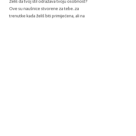
Želiš da tvoj stil odražava tvoju osobnost?
Ove su naušnice stvorene za tebe..za
trenutke kada želiš biti primijećena, ali na
sofisticiran i originalan način.
Savršeni su spoj elegancije i modernog
dizajna. Stvorene s pažnjom na svaki
detalj, lagane su i
udobne za nošenje. Idealne za cijeli dan.
Zlatno - crna kombinacija dodaje im
upečatljivost kojom ćeš podići svaki svoj
outfit, od
poslovnog do večernjeg. Jedinstvena
forma i boje čine ih idealnim detaljem za
tvoje svakodnevne
kombinacije.
Lagane, sofisticirane i jednostavno
upečatljive - savršen završni detalj za svaki
look.