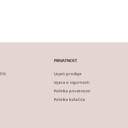
postane 
da svoje
na putov
Unutrašn
organiza
zatvaranj
Svaka ku
brenda i
PRIVATNOST
koji te 
često on
2210
Uvjeti prodaje
Tvoj mali
Izjava o sigurnosti
Karakter
Politika privatnosti
• dimenzi
Politika kolačića
• 6 pret
• magnet
• izrađen
dekorati