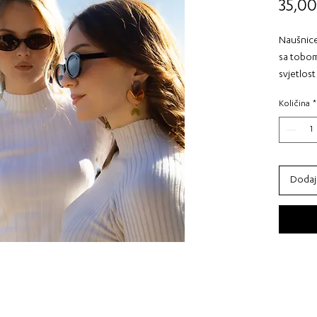
35,00
Naušnice
sa tobom
svjetlost
koja vjer
Količina
*
zrače sp
Učini sv
Motion.
Dodaj
Materija
Boje: Bo
zelena m
Dimenzij