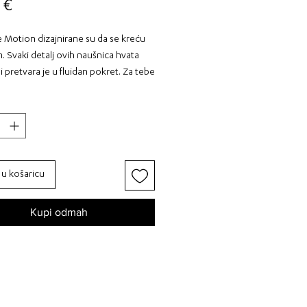
Cijena
 €
 Motion dizajnirane su da se kreću
. Svaki detalj ovih naušnica hvata
 i pretvara je u fluidan pokret. Za tebe
uješ da su najljepši trenuci oni koji
ontanošću.
oj stil nezaboravnim - odaberi
 u košaricu
l: akrilno staklo, čelik komponente
rdo, amber ogledalo, maslinasto
Kupi odmah
att
a: medium, visina cca 6,2 cm