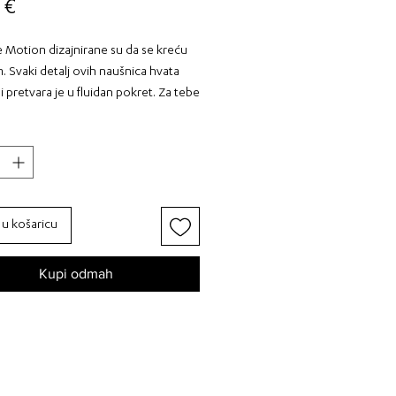
Cijena
 €
 Motion dizajnirane su da se kreću
. Svaki detalj ovih naušnica hvata
 i pretvara je u fluidan pokret. Za tebe
uješ da su najljepši trenuci oni koji
ontanošću.
oj stil nezaboravnim - odaberi
 u košaricu
l: akrilno staklo, čelik komponente
atno ogledalo, srebrno ogledalo
Kupi odmah
a: medium, visina cca 6,5 cm