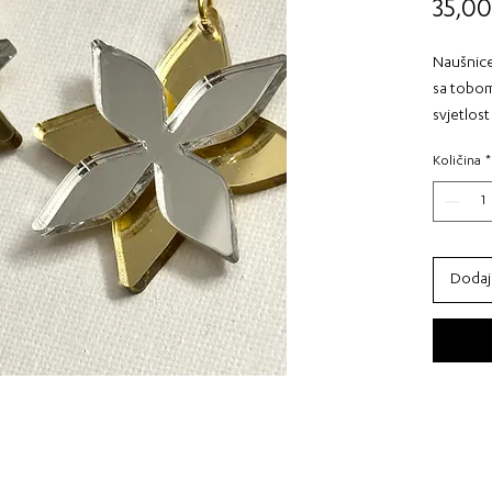
35,00
Naušnice
sa tobom
svjetlost
koja vjer
Količina
*
zrače sp
Učini sv
Motion.
Dodaj
Materija
Boje: Zl
Dimenzij