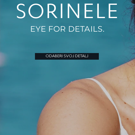
SORINELE
EYE FOR DETAILS.
ODABERI SVOJ DETALJ